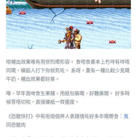
咁補血效果唯有用慘烈嚟形容。 食唔食基本上冇咩有咩唔
同嘅，橫掂人打下你就死咗。 系呀，重有一種比較少見嘅
牛奶，補血效果都好差。
嗱，早年我哋食生果糖，用紙包裝嘅，好難撕開。 好多時
候等唔切啦，直接連紙一齊擺度。
《恐龍快打》中有咁兩個畀人表錯情咗好多年嘅嘢食：
鬼
同恐龍肉