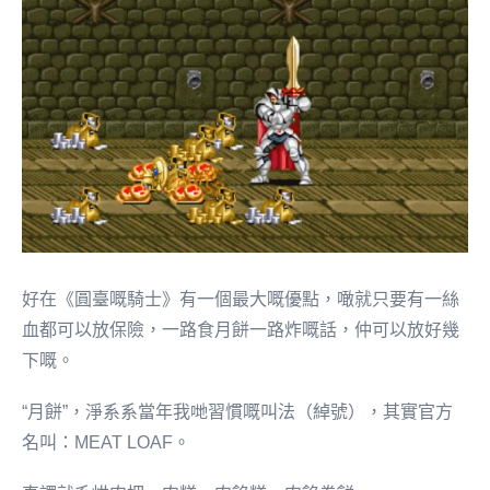
好在《圓臺嘅騎士》有一個最大嘅優點，噉就只要有一絲
血都可以放保險，一路食月餅一路炸嘅話，仲可以放好幾
下嘅。
“月餅”，淨系系當年我哋習慣嘅叫法（綽號），其實官方
名叫：MEAT LOAF。