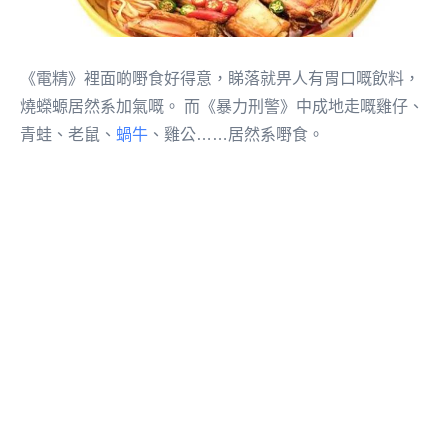
《電精》裡面啲嘢食好得意，睇落就畀人有胃口嘅飲料，
燒蠑螈居然系加氣嘅。 而《暴力刑警》中成地走嘅雞仔、
青蛙、老鼠、
蝸牛
、雞公……居然系嘢食。