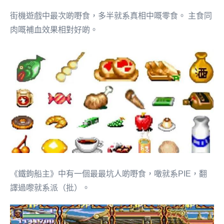
街機遊戲中最次啲嘢食，多半就系真相中嘅零食。 主食同
肉嘅補血效果相對好啲。
《鐵鉤船主》中有一個最最坑人啲嘢食，噉就系PIE，翻
譯過嚟就系派（批）。