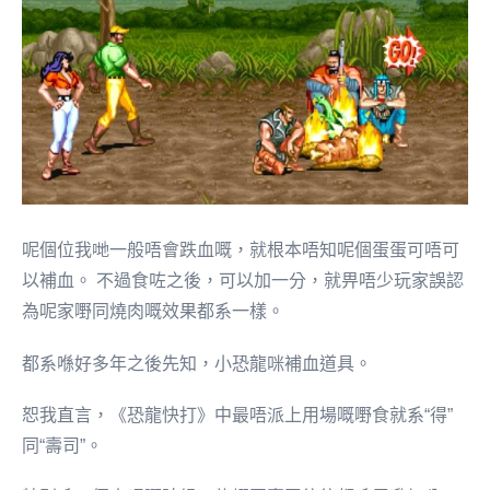
呢個位我哋一般唔會跌血嘅，就根本唔知呢個蛋蛋可唔可
以補血。 不過食咗之後，可以加一分，就畀唔少玩家誤認
為呢家嘢同燒肉嘅效果都系一樣。
都系喺好多年之後先知，小恐龍咪補血道具。
恕我直言，《恐龍快打》中最唔派上用場嘅嘢食就系“得”
同“壽司”。