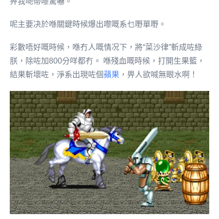
畀我哋帶嚟驚嚇。
呢主要决於喺關鍵時候爆出嚟嘅系乜嘢單嘢。
彩數唔好嘅時候，喺冇人嘅情况下，將“菜沙律”斬成咗綠
朕，除咗加800分咩都冇。 喺殘血嘅時候，打開生果籃，
結果斬壞咗，淨系出現咗個
蘋果
，畀人欲喊無眼水啊！