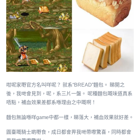
咁呢家嘢官方名叫咩呢？ 就系“BREAD”麵包。 睇開之
後，我哋會見到，呢，系三片一盤。 呢種麵包嘅味道真系
唔點，補血效果差都系喺理由之中嘅啊！
麵包無論喺咩game中都一樣，睇落大，補血效果就好差。
圓臺嘅騎士啲嘢食，成日都會畀我哋帶嚟驚喜，同時都會