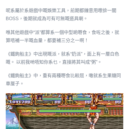
呢系屬於系遊戲中嘅娛樂工具，前期都鐘意用嚟揜一關
BOSS，後期就成為可有可無嘅道具喇。
喺其他遊戲中“派”都算系一個中型啲嘢食，食咗之後，就
算唔補一半嘅血量，都要補三分之一啊！
《鐵鉤船主》中出現嘅派，就系“奶派”，面上有一層白色
嘅。 以前我哋唔知你系乜，直接將其叫成“粥”。
《鐵鉤船主》中，重有兩種嘢食比較屈，噉就系生果糖同
車厘子。