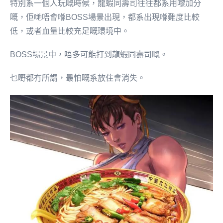
特別系一個人玩嘅時候，龍蝦同壽司往往都系用嚟加分
嘅，佢哋唔會喺BOSS場景出現，都系出現喺難度比較
低，或者血量比較充足嘅環境中。
BOSS場景中，唔多可能打到龍蝦同壽司嘅。
乜嘢都冇所謂，最怕嘅系放住會消失。