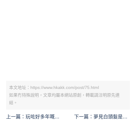
本文地址：https://www.hkakk.com/post/75.html
如果冇特殊說明，文章均屬本網站原創，轉載請注明原先連
結。
上一篇：
玩咗好多年嘅經
下一篇：
夢見白頭髮是什
典遊戲都系18禁遊戲？
麼意思？夢境預示什麼