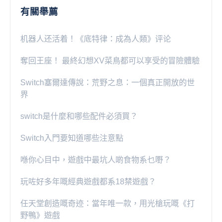
有關舉薦
机器人还活着！《底特律：成為人類》评论
奪回王座！ 最終幻想XV菜鳥都可以享受的冒險體驗
Switch塞爾達傳說：荒野之息：一個真正開放的世
界
switch是什麼和哪些配件必須買？
Switch入門要知道哪些注意點
喺你心目中，遊戲中最坑人啲食物系乜嘢？
玩咗好多年嘅經典遊戲都系18禁遊戲？
任天堂創造嘅奇迹：當年唯一款，用光槍玩嘅《打
野鴨》遊戲