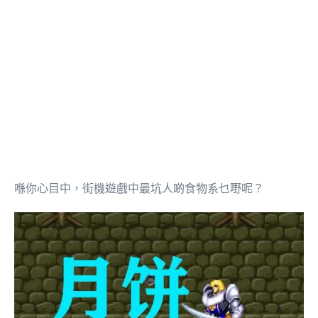
喺你心目中，街機遊戲中最坑人啲食物系乜嘢呢？