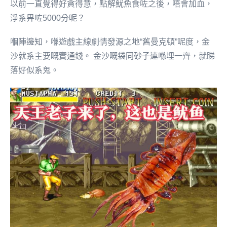
以前一直覺得好貪得意，點解魷魚食咗之後，唔會加血，
淨系畀咗5000分呢？
嗰陣邊知，喺遊戲主線劇情發源之地“舊曼克頓”呢度，金
沙就系主要嘅實通錢。 金沙嘅袋同砂子連喺埋一齊，就睇
落好似系鬼。