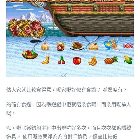
估大家就比較貪得意，呢家嘢好似冇食過？ 喺邊度有？
的確冇食過，因為喺遊戲中佢就唔系食嘅，而系用嚟揜人
嘅。
派，喺《鐵鉤船主》中出現咗好多次，而且次次都系隱藏
道具。 使用嘅效果淨系系將對手揜倒，傷害比較低