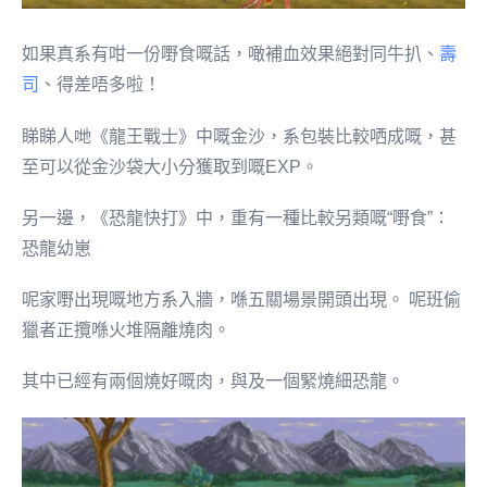
如果真系有咁一份嘢食嘅話，噉補血效果絕對同牛扒、
壽
司
、得差唔多啦！
睇睇人哋《龍王戰士》中嘅金沙，系包裝比較哂成嘅，甚
至可以從金沙袋大小分獲取到嘅EXP。
另一邊，《恐龍快打》中，重有一種比較另類嘅“嘢食”：
恐龍幼崽
呢家嘢出現嘅地方系入牆，喺五關場景開頭出現。 呢班偷
獵者正攬喺火堆隔離燒肉。
其中已經有兩個燒好嘅肉，與及一個緊燒細恐龍。