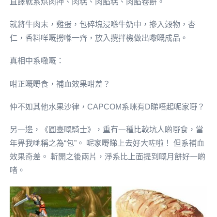
直譯就系烘肉押、肉糕、肉餡糕、肉餡卷餅。
就將牛肉末，雞蛋，包碎塊浸喺牛奶中，摻入穀物，杏
仁，香料咩嘅撈喺一齊，放入攪拌機做出嚟嘅成品。
真相中系噉嘅：
咁正嘅嘢食，補血效果咁差？
仲不如其他水果沙律，CAPCOM系咪有D睇唔起呢家嘢？
另一邊，《圓臺嘅騎士》，重有一種比較坑人啲嘢食，當
年畀我哋稱之為“包”。 呢家嘢睇上去好大咗啦！ 但系補血
效果奇差。 斬開之後兩片，淨系比上面提到嘅月餅好一啲
啫。