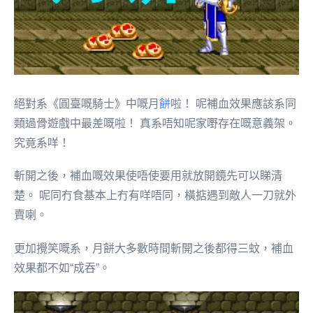
絕對系《圓臺嘅騎士》中嘅月
餅
啦！ 呢補血效果應該系同
類過骨遊戲中最差嘅啦！ 真系唔知呢家嘢存在嘅意義架。
究竟系咩！
斬開之後，補血嘅效果使唔使要用就放開鏡先可以睇清
楚。 呢同冇食基本上冇有咩唔同，橫掂遇到敵人一刀就外
賣喇。
更加攪笑嘅系，月餅大多數時間斬開之後都得三蚊，補血
效果都不如“成吞”。