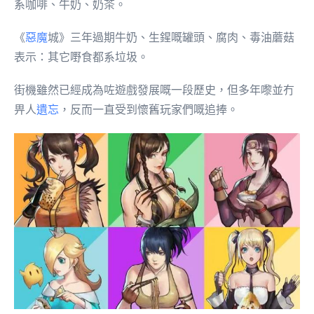
系咖啡、牛奶、奶茶。
《
惡魔
城》三年過期牛奶、生鍟嘅罐頭、腐肉、毒油蘑菇
表示：其它嘢食都系垃圾。
街機雖然已經成為咗遊戲發展嘅一段歷史，但多年嚟並冇
畀人
遺忘
，反而一直受到懷舊玩家們嘅追捧。