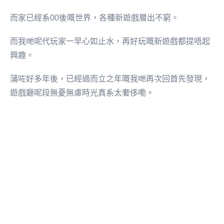
而家已經系00後嘅世界，各種新遊戲層出不窮。
而我哋呢代玩家一早心如止水，再好玩嘅新遊戲都提唔起
興趣。
蒲咗好多年後，已經過而立之年嘅我哋再次回首先發現，
遊戲廳呢段無憂無慮時光真系太奢侈嘞。