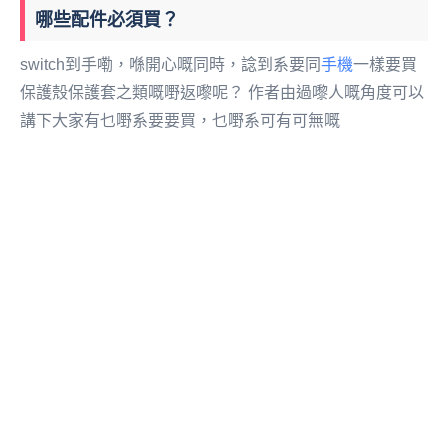
哪些配件必須買？
switch到手嘞，喺開心嘅同時，諗到系要同
手機
一樣要買
保護殼保護套之類嘅嘢返嚟呢？ 作者由過嚟人嘅角度可以
講下大家有乜嘢系要要買，乜嘢系可有可無嘅