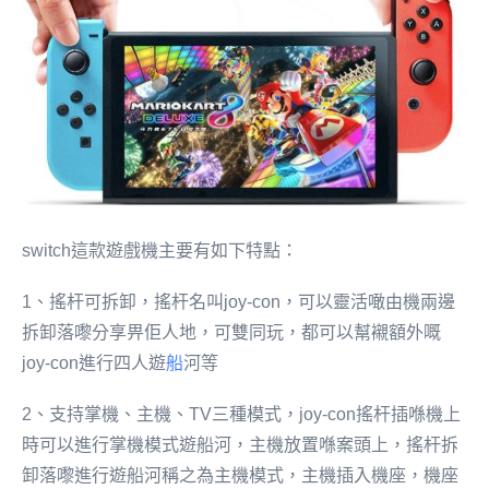
switch這款遊戲機主要有如下特點：
1、搖杆可拆卸，搖杆名叫joy-con，可以靈活噉由機兩邊
拆卸落嚟分享畀佢人地，可雙同玩，都可以幫襯額外嘅
joy-con進行四人遊
船
河等
2、支持掌機、主機、TV三種模式，joy-con搖杆插喺機上
時可以進行掌機模式遊船河，主機放置喺案頭上，搖杆拆
卸落嚟進行遊船河稱之為主機模式，主機插入機座，機座