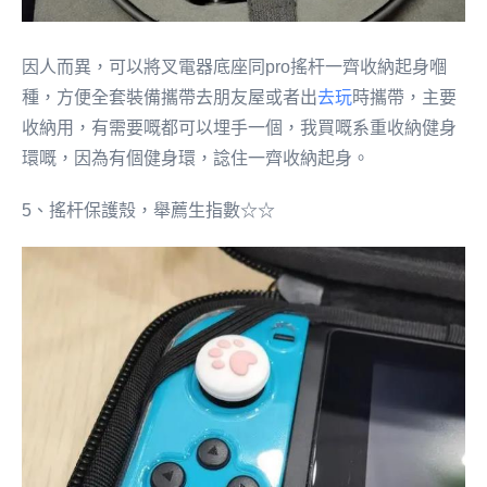
因人而異，可以將叉電器底座同pro搖杆一齊收納起身嗰
種，方便全套裝備攜帶去朋友屋或者出
去玩
時攜帶，主要
收納用，有需要嘅都可以埋手一個，我買嘅系重收納健身
環嘅，因為有個健身環，諗住一齊收納起身。
5、搖杆保護殼，舉薦生指數☆☆