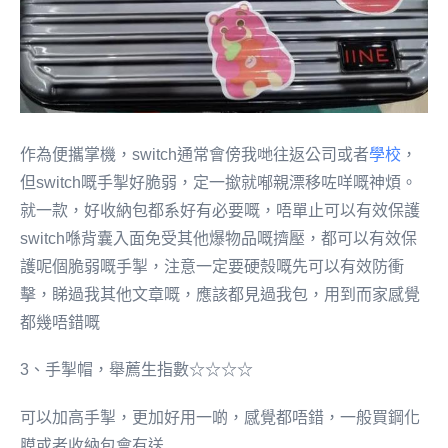
作為便攜掌機，switch通常會傍我哋往返公司或者
學校
，
但switch嘅手掣好脆弱，定一撳就喐親漂移咗咩嘅神煩。
就一款，好收納包都系好有必要嘅，唔單止可以有效保護
switch喺背囊入面免受其他爆物品嘅擠壓，都可以有效保
護呢個脆弱嘅手掣，注意一定要硬殼嘅先可以有效防衝
擊，睇過我其他文章嘅，應該都見過我包，用到而家感覺
都幾唔錯嘅
3、手掣帽，舉薦生指數☆☆☆☆
可以加高手掣，更加好用一啲，感覺都唔錯，一般買鋼化
膜或者收納包會有送