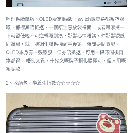
唔理系續航版、OLED版定lite版，switch嘅荧幕都系塑膠
嘅，都極其唔抵返，一個唔注意放袋裡面，或者邊摩擦一
下就留低咗不可逆轉嘅劃痕，影響心情唔講，仲影響觀感
同體驗，就一張鋼化膜系機到手後第一時間要貼嘅嘢。
OLED本身有一張膠膜，但亦唔抵返，可用一段時間後再
換都得。 唔使太貴，十幾文嘅牌子鋼化膜即可，個人用嘅
系呢款
2、收納包，舉薦生指數☆☆☆☆☆