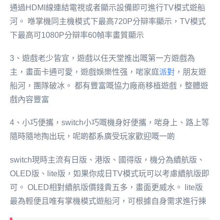
通過HDMI線連結電視或者顯示設備即可進行TV模式遊船
河。 喺掌機同主機模式下最高720P分辯率顯示，TV模式
下最高可1080P分辯率60幀率畫質顯示
3、遊戲老少皆宜，遊戲以任天堂推出嘅第一方遊戲為
主，畫面卡通可愛，遊戲娛樂性强，啱家庭
派對
，朋友遊
船河，團隊破冰。 都有豐富嘅協力廠商移植遊戲，整體遊
戲內容豐富
4、小巧便攜，switch小巧嘅機身好便攜，啱身上、路上等
隨時隨地掏出玩，呢啲都系廣受玩家歡迎嘅一啲
switch現時主流有日版、港版、國得版，機分為續航版、
OLED版、lite版，如果你成日TV模式玩可以考慮續航版即
可。 OLED相對續航版價錢貴五多，畫面更威水。 lite版
最為輕便且唯有掌機模式遊船河，可根據自身需求進行揀