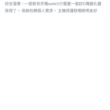
綜合落嚟，一部新到手嘅switch只需要一張好D嘅鋼化膜
就得了。 收納包睇個人需求。 主機保護殼嗰啲唔系好