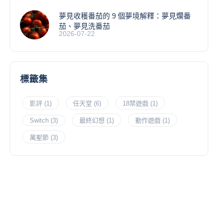
夢見收穫番茄的 9 個夢境解釋：夢見爛番
茄、夢見洗番茄
2026-07-22
標籤集
影評
(1)
任天堂
(6)
18禁遊戲
(1)
Switch
(3)
最終幻想
(1)
動作遊戲
(1)
萬聖節
(3)