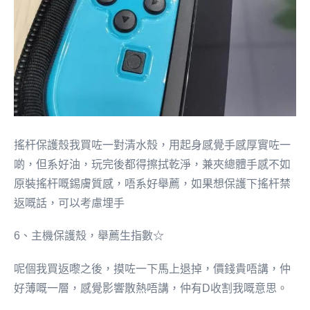
搖杆保護殼我買咗一對清水殼，用起身感覺手感厚實咗一
啲，但系好油，玩完後都得擦拭乾淨，兼夾總體手感不如
原裝搖杆嘅錫膚質感，唔系好舉薦，如果想保護下搖杆禁
返嘅話，可以考慮埋手
6、主機保護殼，舉薦生指數☆
呢個我買返嚟之後，摸咗一下馬上退掉，價錢貴唔講，仲
好薄嘅一層，感覺影響散熱唔講，仲有D收割我嘅意思。