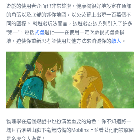
遊戲的使用者介面也非常整潔，健康欄很好地設定在頂部
的角落以及底部的迷你地圖，以免荧幕上出現一百萬個不
同的圖標。 就遊戲玩法而言，該遊戲為該系列引入了許多
“第一”，包括
武器
退化——在使用一定次數後武器會損
壞，迫使你重新思考並使用其他方法來消滅你的
敵人
。
物理學在這個遊戲中也扮演著重要的角色，你不知道將一
塊巨石滾到山脚下毫無防備的Moblins上並看著他們被擊倒
是多麼令人滿意！