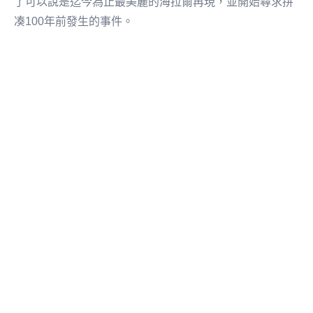
了可以說是迄今為止最美麗的海拉爾再現，並開始尋求拼
凑100年前發生的事件。