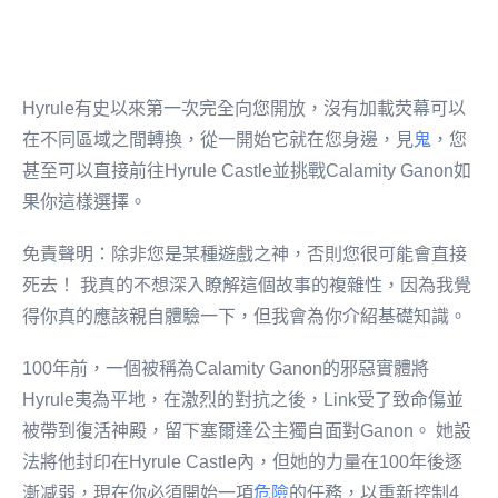
Hyrule有史以來第一次完全向您開放，沒有加載荧幕可以
在不同區域之間轉換，從一開始它就在您身邊，見
鬼
，您
甚至可以直接前往Hyrule Castle並挑戰Calamity Ganon如
果你這樣選擇。
免責聲明：除非您是某種遊戲之神，否則您很可能會直接
死去！ 我真的不想深入瞭解這個故事的複雜性，因為我覺
得你真的應該親自體驗一下，但我會為你介紹基礎知識。
100年前，一個被稱為Calamity Ganon的邪惡實體將
Hyrule夷為平地，在激烈的對抗之後，Link受了致命傷並
被帶到復活神殿，留下塞爾達公主獨自面對Ganon。 她設
法將他封印在Hyrule Castle內，但她的力量在100年後逐
漸减弱，現在你必須開始一項
危險
的任務，以重新控制4