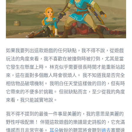
如果我要列出這款遊戲的任何缺點，我不得不說，從遊戲
玩法的角度來看，我不喜歡在被撞倒時被打倒，尤其是當
它發生在懸崖上時。 林克似乎需要很長時間才能重新站起
來，這在面對多個敵人時會很煩人。 我不知道我是否完全
相信物品破壞機制。 我明白任天堂這樣做的目的，但有時
它帶來的不便多於挑戰。 但就缺點而言，至少從我的角度
來看，我只能誠實地說。
我不得不提到的最後一件事是美麗的，我的意思是美麗的
野性呼吸配樂！ 伴隨這款遊戲的樂譜是史詩般的，它充滿
情感而且非常完美。
耳朵
敏銳的聽眾將會聽到
過去
塞爾達