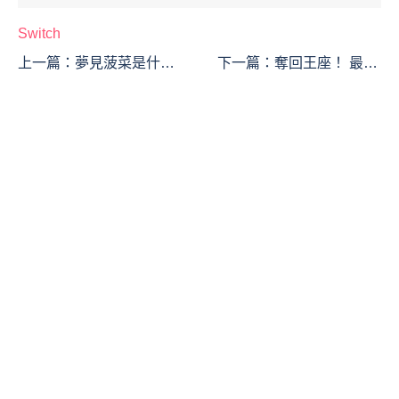
Switch
上一篇：
夢見菠菜是什麼
下一篇：
奪回王座！ 最終
意思？夢境預示什麼
幻想XV菜鳥都可以享受的
冒險體驗