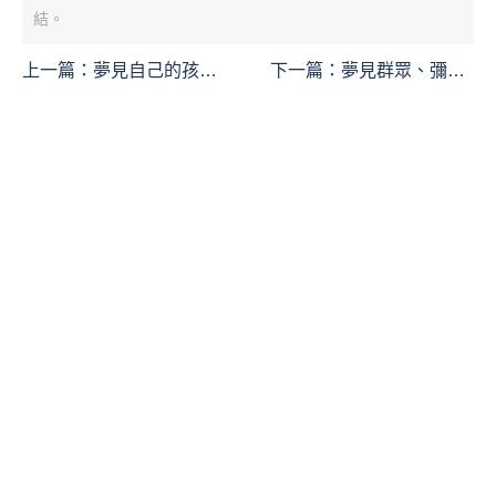
結。
上一篇：
夢見自己的孩子
下一篇：
夢見群眾、彌撒
被偷是什麼意思？這個夢
是什麼意思？這個夢境預
境預示什麼
示什麼