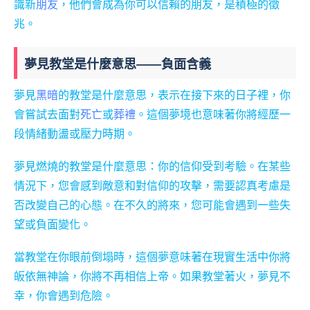
識新
朋友
，他們會成為你可以信賴的朋友，是積極的徵
兆。
夢見教堂是什麼意思——負面含義
夢見
黑暗
的教堂是什麼意思，表示在接下來的日子裡，你
會嘗試去面對
死亡
或
葬禮
。這個夢境也意味著你將經歷一
段情緒動盪或壓力時期。
夢見燃燒的教堂是什麼意思：你的信仰受到考驗。在某些
情況下，您會感到敵意和對信仰的攻擊，需要認真考慮是
否改變自己的心態。在不久的將來，您可能會遇到一些失
望或負面變化。
當教堂在你眼前倒塌時，這個夢意味著在現實生活中你將
皈依無神論，你將不再相信上帝。如果教堂著火，夢見不
幸，你會遇到危險。