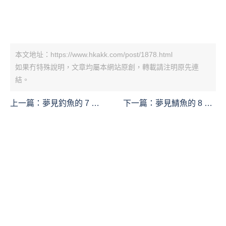
本文地址：https://www.hkakk.com/post/1878.html
如果冇特殊說明，文章均屬本網站原創，轉載請注明原先連
結。
上一篇：
夢見釣魚的 7 個
下一篇：
夢見鯖魚的 8 個
夢境解釋：夢見釣魚釣到
夢境解釋：夢見買鯖魚、
很多魚、夢見用網捕魚
夢見送鯖魚禮物