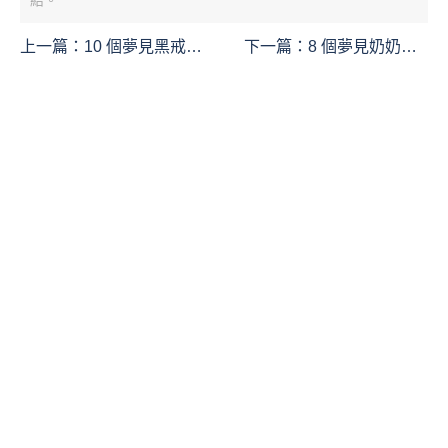
上一篇：
10 個夢見黑戒指
下一篇：
8 個夢見奶奶生
的詳細含義、夢見黑環、
病的詳細含義：夢見生病
夢見買黑戒指、夢見戴著
的奶奶、夢見醫院的奶
黑色戒指
奶、夢見看望外婆