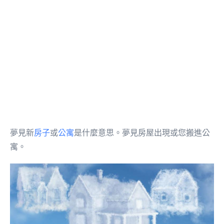
夢見新
房子
或
公寓
是什麼意思。夢見房屋出現或您搬進公
寓。