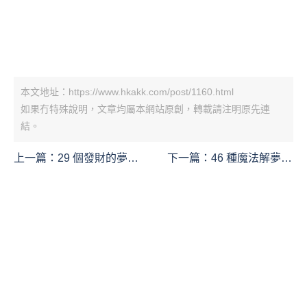
本文地址：https://www.hkakk.com/post/1160.html
如果冇特殊說明，文章均屬本網站原創，轉載請注明原先連
結。
上一篇：
29 個發財的夢解
下一篇：
46 種魔法解夢！
釋：夢見發財、夢見中
夢見做魔術、夢見成為魔
獎、夢見繼承、夢見朋友
術師、夢見骰子、夢見魔
發財
法、夢見巫師