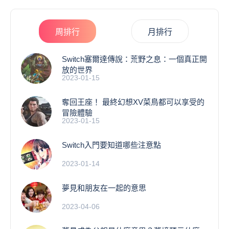
周排行
月排行
Switch塞爾達傳說：荒野之息：一個真正開
放的世界
2023-01-15
奪回王座！ 最終幻想XV菜鳥都可以享受的
冒險體驗
2023-01-15
Switch入門要知道哪些注意點
2023-01-14
夢見和朋友在一起的意思
2023-04-06