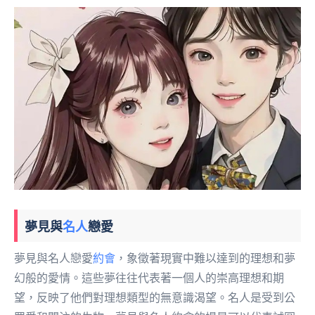
夢見與
名人
戀愛
夢見與名人戀愛
約會
，象徵著現實中難以達到的理想和夢
幻般的愛情。這些夢往往代表著一個人的崇高理想和期
望，反映了他們對理想類型的無意識渴望。名人是受到公