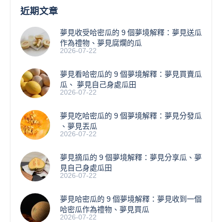
近期文章
夢見收受哈密瓜的 9 個夢境解釋：夢見送瓜
作為禮物、夢見腐爛的瓜
2026-07-22
夢見看哈密瓜的 9 個夢境解釋：夢見買賣瓜
瓜、 夢見自己身處瓜田
2026-07-22
夢見吃哈密瓜的 9 個夢境解釋：夢見分發瓜
、夢見丟瓜
2026-07-22
夢見摘瓜的 9 個夢境解釋：夢見分享瓜、夢
見自己身處瓜田
2026-07-22
夢見哈密瓜的 9 個夢境解釋：夢見收到一個
哈密瓜作為禮物、夢見買瓜
2026-07-22