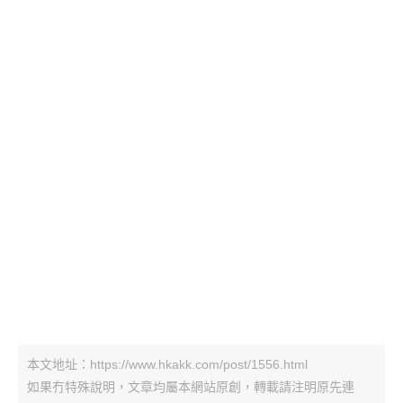
本文地址：https://www.hkakk.com/post/1556.html
如果冇特殊說明，文章均屬本網站原創，轉載請注明原先連