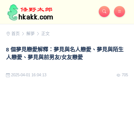
首页
解夢
正文
8 個夢見戀愛解釋：夢見與名人戀愛、夢見與陌生
人戀愛、夢見與前男友/女友戀愛
2025-04-01 16:04:13
705