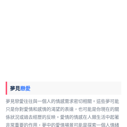
夢見
戀愛
夢見戀愛往往與一個人的情感需求密切相關。這些夢可能
只是你對愛情和感情的渴望的表達，也可能是你現在的關
係狀況或過去經歷的反映。愛情的情感在人類生活中起著
非常重要的作用，夢中的愛情場景可能是探索一個人情緒