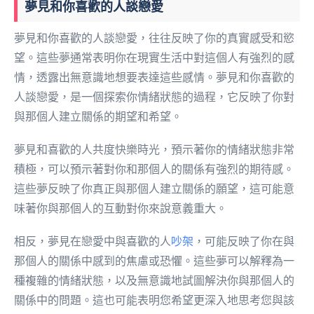
夢見和你喜歡的人談戀愛
夢見和你喜歡的人談戀愛，往往反映了你的真實感受和慾
望。這些夢通常表明你在現實生活中對這個人有強烈的感
情，透露出無意識地想要表達這些感情。夢見和你喜歡的
人談戀愛，是一個探索你情緒狀態的過程，它反映了你對
與那個人建立關係的期望和希望。
夢見和喜歡的人共度快樂時光，預示著你的情緒狀態非常
積極，可以預示著對你和那個人的關係有強烈的期待感。
這些夢反映了你真正與那個人建立關係的願望，這可能意
味著你與那個人的互動對你來說意義重大。
相反，夢見在戀愛中與喜歡的人
吵架
，可能反映了你在與
那個人的關係中感到的焦慮或恐懼。這些夢可以解釋為一
種複雜的情緒狀態，以及無意識地試圖解決你與那個人的
關係中的問題。這也可能表明您希望更深入地思考您與該