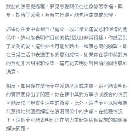
狀態的無意識過程。夢見戀愛關係往往象徵著幸福、興
奮、期待等感覺，有時它們還可能包括焦慮或恐懼。
如果你在夢中看到自己處於一段非常充滿愛意和深情的關
係中，這可能表明你目前的情緒狀態非常積極，你感受到
了足夠的愛。這些夢也可能反映出一種無意識的願望，即
在日常生活中表達更多的愛和感情。如果你在夢中與對方
的互動非常甜蜜和快樂，這可能表明你對目前的關係感到
滿意。
相反，如果你在愛情夢中感到矛盾或焦慮，這可能表明你
的實際關係出了問題。你在夢中與對方爭吵或誤會的情況
可能反映了現實生活中的衝突。此外，這些夢可以解釋為
無意識地試圖緩解您在浪漫關係中的焦慮。在這種情況
下，這個夢可能表明你正在努力重新評估你目前的關係並
解決問題。