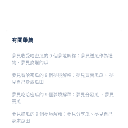
有關舉薦
夢見收受哈密瓜的 9 個夢境解釋：夢見送瓜作為禮
物、夢見腐爛的瓜
夢見看哈密瓜的 9 個夢境解釋：夢見買賣瓜瓜、 夢
見自己身處瓜田
夢見吃哈密瓜的 9 個夢境解釋：夢見分發瓜 、夢見
丟瓜
夢見摘瓜的 9 個夢境解釋：夢見分享瓜、夢見自己
身處瓜田