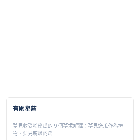
有關舉薦
夢見收受哈密瓜的 9 個夢境解釋：夢見送瓜作為禮
物、夢見腐爛的瓜