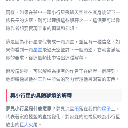
同樣，如果在夢中一顆小行星飛過天空並在其身後留下一
條長長的火尾，則可以理解這些解釋之一，這個夢可以像
徵作者想要實現某事的願望和幻想。
這是因為小行星會假裝成一顆流星，並且有一種信念，如
果你看到一顆
星星
飛過天空並許下一個願望，它就會滿足
你的要求，從這個類比中得出這種解釋。
假設這是夢，可以解釋為後者的作者正在經歷一個時刻，
他即將通過他在
工作
中所做的努力實現他最渴望的東西。
與小行星的具體夢境的解釋
夢見小行星是什麼意思？
夢見流星
雨
落在我們的
房子
上，
代表著家庭搖籃的直接變化，對家庭的忽視反映為小行星
放出的巨
大火
尾。