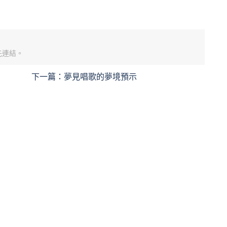
先連結。
下一篇：
夢見唱歌的夢境預示