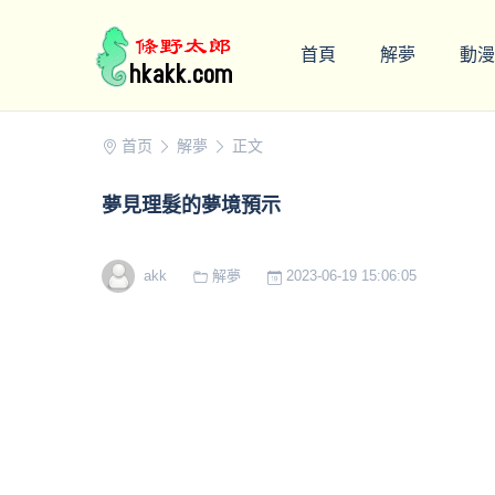
首頁
解夢
動漫
首页
解夢
正文
夢見理髮的夢境預示
akk
解夢
2023-06-19 15:06:05