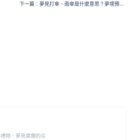
下一篇：
夢見打傘、雨傘是什麼意思？夢境預示
什麼
為禮物、夢見腐爛的瓜