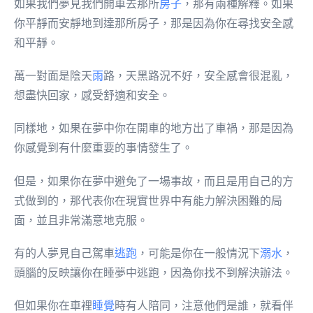
如果我們夢見我們開車去那所
房子
，那有兩種解釋。如果
你平靜而安靜地到達那所房子，那是因為你在尋找安全感
和平靜。
萬一對面是陰天
雨
路，天黑路況不好，安全感會很混亂，
想盡快回家，感受舒適和安全。
同樣地，如果在夢中你在開車的地方出了車禍，那是因為
你感覺到有什麼重要的事情發生了。
但是，如果你在夢中避免了一場事故，而且是用自己的方
式做到的，那代表你在現實世界中有能力解決困難的局
面，並且非常滿意地克服。
有的人夢見自己駕車
逃跑
，可能是你在一般情況下
溺水
，
頭腦的反映讓你在睡夢中逃跑，因為你找不到解決辦法。
但如果你在車裡
睡覺
時有人陪同，注意他們是誰，就看伴