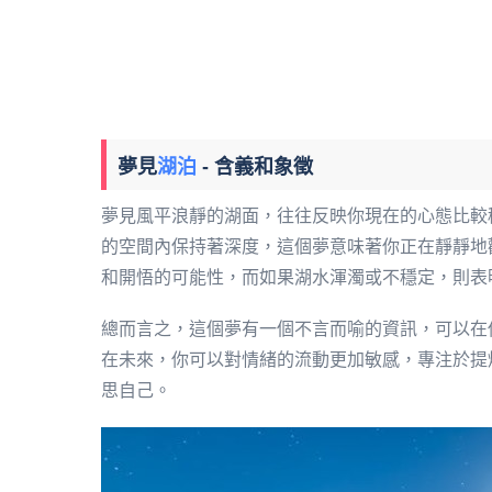
夢見
湖泊
- 含義和象徵
夢見風平浪靜的湖面，往往反映你現在的心態比較
的空間內保持著深度，這個夢意味著你正在靜靜地
和開悟的可能性，而如果湖水渾濁或不穩定，則表
總而言之，這個夢有一個不言而喻的資訊，可以在
在未來，你可以對情緒的流動更加敏感，專注於提
思自己。