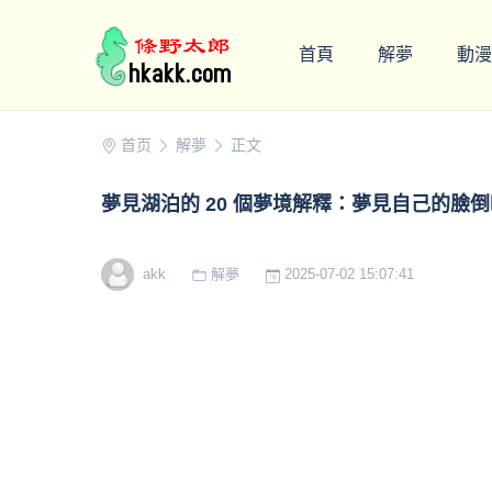
首頁
解夢
動漫
首页
解夢
正文
夢見湖泊的 20 個夢境解釋：夢見自己的臉
akk
解夢
2025-07-02 15:07:41