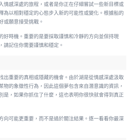
入情感深處的旅程，或者是你正在仔細嘗試一些新目標或
釋為以相對穩定的心態步入新的可能性或變化。根據船的
好或願意接受挑戰。
的好時機。重要的是要採取謹慎和冷靜的方向並保持現
，請記住你需要謹慎和穩定。
找出重要的真相或隱藏的機會。由於湖是從情感深處汲取
某物的象徵性行為，因此這個夢包含來自潛意識的資訊，
別是，如果你抓住了什麼，這也表明你很快就會得到真正
方向可能更重要，而不是過於關注結果。逐一看看你最深