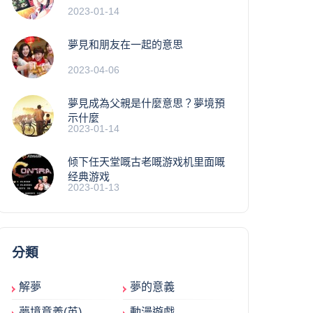
2023-01-14
夢見和朋友在一起的意思
2023-04-06
夢見成為父親是什麼意思？夢境預
示什麼
2023-01-14
倾下任天堂嘅古老嘅游戏机里面嘅
经典游戏
2023-01-13
分類
解夢
夢的意義
夢境意義(英)
動漫遊戲