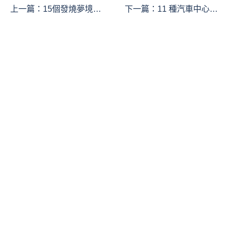
上一篇：
15個發燒夢境含
下一篇：
11 種汽車中心夢
義總結：夢見孩子發燒、
境解析：夢見把車停在汽
夢見家庭發燒、夢見發燒
車中心、夢見修車 、夢見
吃藥
汽車拋錨