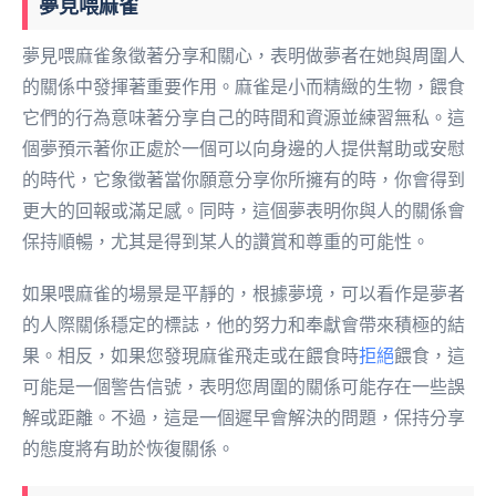
夢見喂麻雀
夢見喂麻雀象徵著分享和關心，表明做夢者在她與周圍人
的關係中發揮著重要作用。麻雀是小而精緻的生物，餵食
它們的行為意味著分享自己的時間和資源並練習無私。這
個夢預示著你正處於一個可以向身邊的人提供幫助或安慰
的時代，它象徵著當你願意分享你所擁有的時，你會得到
更大的回報或滿足感。同時，這個夢表明你與人的關係會
保持順暢，尤其是得到某人的讚賞和尊重的可能性。
如果喂麻雀的場景是平靜的，根據夢境，可以看作是夢者
的人際關係穩定的標誌，他的努力和奉獻會帶來積極的結
果。相反，如果您發現麻雀飛走或在餵食時
拒絕
餵食，這
可能是一個警告信號，表明您周圍的關係可能存在一些誤
解或距離。不過，這是一個遲早會解決的問題，保持分享
的態度將有助於恢復關係。