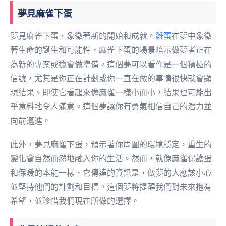
夢見麻雀下蛋
夢見麻雀下蛋，象徵著新的開始和成就。
雞蛋
在夢中象徵
著生命的誕生和可能性，麻雀下蛋的場景暗示做夢者正在
為新的專案或機會做準備。這個夢可以看作是一個積極的
信號，尤其是你正在計劃或你一直在做的事情很快就會顯
現結果。即使它看起來像麻雀一樣小而小，結果也可能出
乎意料地令人滿意。這個夢讓你有勇氣相信自己的潛力並
向前邁進。
此外，夢見麻雀下蛋，預示著你周圍的環境穩定，重生的
變化會自然而然地融入你的生活。然而，就像麻雀保護蛋
和保暖的本能一樣，它傳達的資訊是，做夢的人應該小心
並堅持他們的計劃和目標。這個夢將提醒我們對未來抱有
希望，並珍惜我們現在所做的選擇。