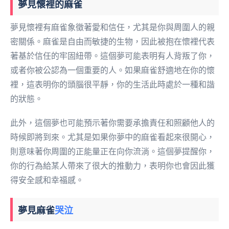
夢見懷裡的麻雀
夢見懷裡有麻雀象徵著愛和信任，尤其是你與周圍人的親
密關係。麻雀是自由而敏捷的生物，因此被抱在懷裡代表
著基於信任的牢固紐帶。這個夢可能表明有人背叛了你，
或者你被公認為一個重要的人。如果麻雀舒適地在你的懷
裡，這表明你的頭腦很平靜，你的生活此時處於一種和諧
的狀態。
此外，這個夢也可能預示著你需要承擔責任和照顧他人的
時候即將到來。尤其是如果你夢中的麻雀看起來很開心，
則意味著你周圍的正能量正在向你流淌。這個夢提醒你，
你的行為給某人帶來了很大的推動力，表明你也會因此獲
得安全感和幸福感。
夢見麻雀
哭泣