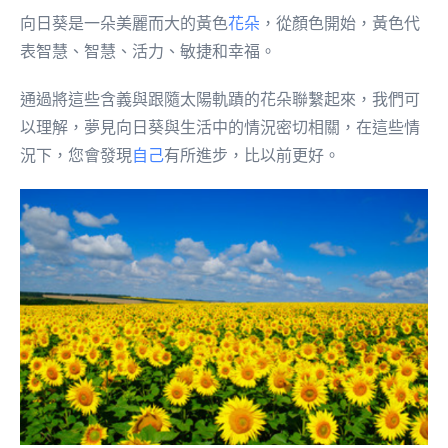
向日葵是一朵美麗而大的黃色
花朵
，從顏色開始，黃色代
表智慧、智慧、活力、敏捷和幸福。
通過將這些含義與跟隨太陽軌蹟的花朵聯繫起來，我們可
以理解，夢見向日葵與生活中的情況密切相關，在這些情
況下，您會發現
自己
有所進步，比以前更好。