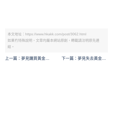
本文地址：https://www.hkakk.com/post/3062.html
如果冇特殊說明，文章均屬本網站原創，轉載請注明原先連
結。
上一篇：
夢見購買黃金的
下一篇：
夢見失去黃金的
9 個夢境解釋：夢見發現
9 個夢境解釋：夢見自己
金條、夢見戴上金手鐲
弄丟金幣、夢見失去一條
金條