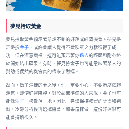
夢見拾取黃金
夢見拾取黃金預示著意想不到的好運或經濟機會。夢見邊
走邊撿
金子
，或許會讓人覺得不費吹灰之力就獲得了成
功，但在潛意識裡，這可能預示著你
過去
的經歷和耐心終
於開始結出碩果。有時，夢見撿金子也可能意味著某人的
幫助或偶然的機會真的帶來了財運。
然而，做了這樣的夢之後，你一定要小心，不要過度依賴
運氣。即使好運降臨，對於毫無準備的人來說，金子也可
能像
沙子
一樣散落一地。因此，建議保持務實的計畫和判
斷，冷靜分析後再選擇機會。如果這樣做，這份好運很可
能會持續很久。