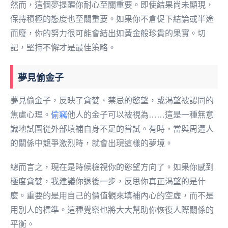
然而，這個夢提醒你耐心至關重要。即使結果尚未顯現，
保持積極的態度也至關重要。如果你不倉促下結論或半途
而廢，你的努力很可能會結出如黃金般珍貴的果實。切
記，堅持不懈才是最佳策略。
夢見偷金子
夢見偷金子，反映了貪婪、禁忌的慾望，或渴望被認同的
焦慮心理。
偷竊
他人的金子可以被視為……這是一種無意
識地試圖從外部填補自身不足的嘗試。有時，當與周遭人
的關係中競爭激烈時，就會出現這樣的夢境。
總而言之，現在是時候檢視你的慾望方向了。如果你感到
極度貪婪，我建議你退後一步，反思你真正渴望的是什
麼。重要的是用自己的價值觀來填補內心的空虛，而不是
用別人的標準。這種覺察也將大大幫助你恢復人際關係的
平衡。