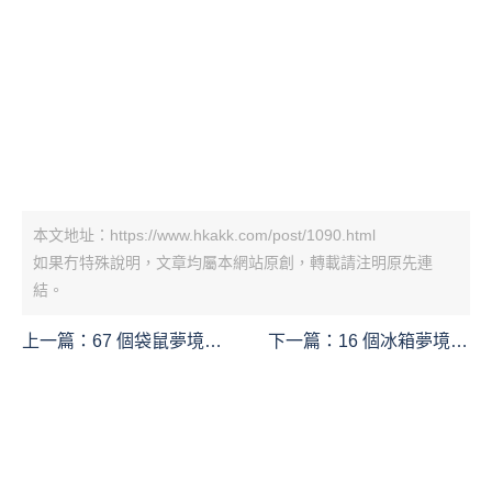
本文地址：https://www.hkakk.com/post/1090.html
如果冇特殊說明，文章均屬本網站原創，轉載請注明原先連
結。
上一篇：
67 個袋鼠夢境含
下一篇：
16 個冰箱夢境解
義：​夢見袋鼠、夢見小袋
釋：夢見清潔冰箱，夢見
鼠、夢見死袋鼠、夢見袋
買冰箱，夢見冰箱壞了，
鼠咬你
夢見搬冰箱