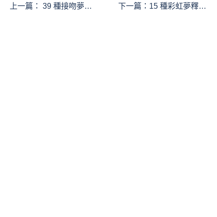
上一篇：
39 種接吻夢的
下一篇：
15 種彩虹夢釋
解釋：夢見接吻、夢見愛
義：夢見彩虹、夢見夜彩
人接吻、夢見親吻朋友、
虹、夢見雙彩虹
夢見親吻陌生人