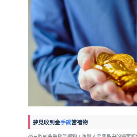
夢見收到金
手鐲
當禮物
夢見收到金手鐲當禮物，象徵人際關係中的穩定和