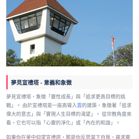
夢見宣禮塔 - 意義和象徵
夢見宣禮塔，象徵「靈性成長」與「追求更高目標的挑
戰」。 由於宣禮塔是一座高聳入
雲
的建築，象徵著「追求
偉大的意志」與「實現人生目標的渴望」。 從宗教角度來
看，它也可以指「心靈的淨化」或「內在的和諧」。
如果你在夢中仰望宣禮塔，那是你反思當下自我，尋求靈