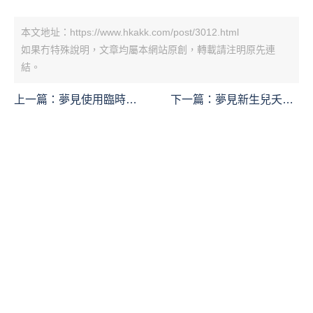
本文地址：https://www.hkakk.com/post/3012.html
如果冇特殊說明，文章均屬本網站原創，轉載請注明原先連
結。
上一篇：
夢見使用臨時廁
下一篇：
夢見新生兒夭折
所：12 個意義和象徵
的 9 個夢境解釋：夢見照
顧新生兒、夢見生下新生
兒