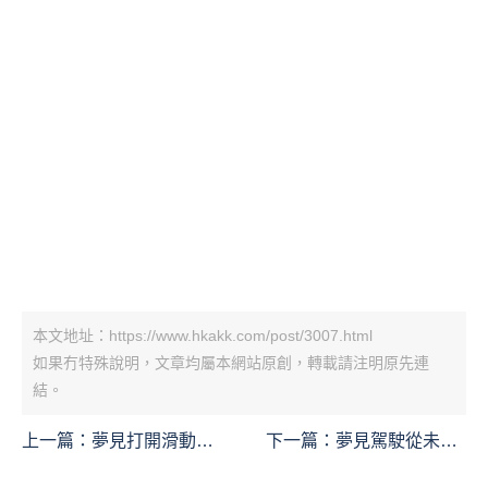
本文地址：https://www.hkakk.com/post/3007.html
如果冇特殊說明，文章均屬本網站原創，轉載請注明原先連
結。
上一篇：
夢見打開滑動
下一篇：
夢見駕駛從未開
門：14 個意義和象徵
過的車：14 個意義和象徵