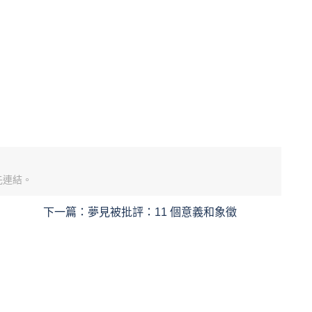
先連結。
下一篇：
夢見被批評：11 個意義和象徵