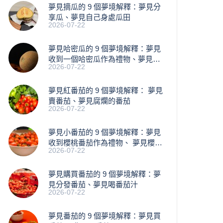
夢見摘瓜的 9 個夢境解釋：夢見分
享瓜、夢見自己身處瓜田
2026-07-22
夢見哈密瓜的 9 個夢境解釋：夢見
收到一個哈密瓜作為禮物、夢見買
2026-07-22
瓜
夢見紅番茄的 9 個夢境解釋： 夢見
賣番茄、夢見腐爛的番茄
2026-07-22
​夢見小番茄的 9 個夢境解釋：夢見
收到櫻桃番茄作為禮物、 夢見櫻桃
2026-07-22
落下
夢見購買番茄的 9 個夢境解釋：夢
見分發番茄、夢見喝番茄汁
2026-07-22
夢見番茄的 9 個夢境解釋：夢見買