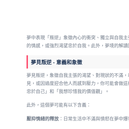
夢中表現「叛逆」象徵內心的衝突、獨立與自我主
的情感，或強烈渴望忠於自我。此外，夢境的解讀
夢見叛逆 - 意義和象徵
夢見叛逆，象徵自我主張的渴望、對現狀的不滿，
見，或因過度迎合他人而感到壓力，你可能會做這
忠於自己」和「我想珍惜我的價值觀」。
此外，這個夢可能有以下含義：
壓抑情緒的釋放
：日常生活中不滿與憤怒在夢中爆