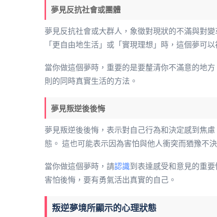
夢見反抗社會或團體
夢見反抗社會或大群人，象徵對現狀的不滿與對變
「更自由地生活」或「實現理想」時，這個夢可以
當你做這個夢時，重要的是要釐清你不滿意的地方
則的同時真實生活的方法。
夢見叛逆後後悔
夢見叛逆後後悔，表示對自己行為和決定感到焦慮
態。 這也可能表示因為害怕與他人衝突而猶豫不
當你做這個夢時，請
認識
到表達感受和意見的重要
害怕後悔，要有勇氣活出真實的自己。
叛逆夢境所顯示的心理狀態