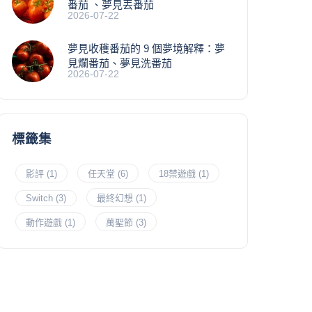
番茄 、夢見丟番茄
2026-07-22
夢見收穫番茄的 9 個夢境解釋：夢
見爛番茄、夢見洗番茄
2026-07-22
標籤集
影評
(1)
任天堂
(6)
18禁遊戲
(1)
Switch
(3)
最終幻想
(1)
動作遊戲
(1)
萬聖節
(3)