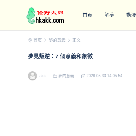
首頁
解夢
動漫
首页
夢的意義
正文
夢見叛逆：7 個意義和象徵
akk
夢的意義
2026-05-30 14:05:54