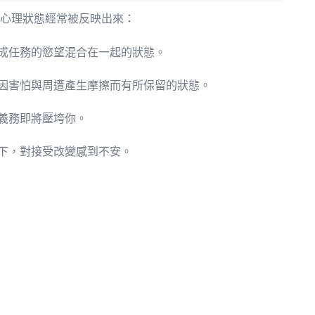
下心理狀態經常被反映出來：
成任務的慾望混合在一起的狀態。
因害怕與周遭產生摩擦而有所保留的狀態。
義務即將壓垮你。
下，對接受改變感到不安。