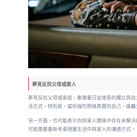
夢見反抗父母或家人
夢見反抗父母或家庭，象徵著日益增長的獨立與自
活方式。特別是，當你強烈想過真實的自己，遠離
另一方面，也可能表示你與家人關係中存在未解決
可能需要重新考慮現實生活中與家人的溝通方式。