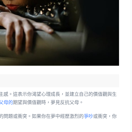
主感。這表示你渴望心理成長，並建立自己的價值觀與生
父母的
期望與價值觀時，夢見反抗父母。
的問題或衝突。如果你在夢中經歷激烈的
爭吵
或衝突，你