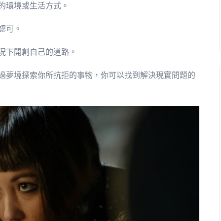
的環境或生活方式。
認可。
況下開創自己的道路。
過夢境探索你所抗拒的事物，你可以找到解決現實問題的