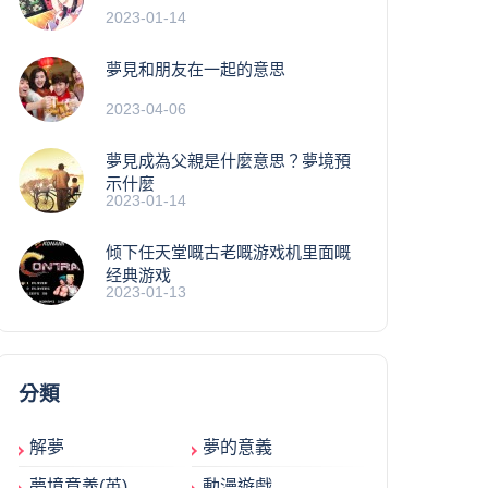
2023-01-14
夢見和朋友在一起的意思
2023-04-06
夢見成為父親是什麼意思？夢境預
示什麼
2023-01-14
倾下任天堂嘅古老嘅游戏机里面嘅
经典游戏
2023-01-13
分類
解夢
夢的意義
夢境意義(英)
動漫遊戲