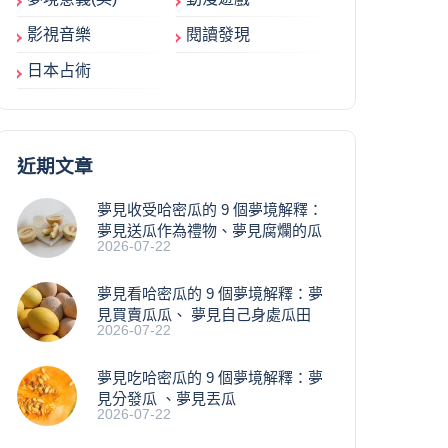
影視音樂
閱讀發現
日本占術
近期文章
夢見收受哈密瓜的 9 個夢境解釋：
夢見送瓜作為禮物、夢見腐爛的瓜
2026-07-22
夢見看哈密瓜的 9 個夢境解釋：夢
見買賣瓜瓜、 夢見自己身處瓜田
2026-07-22
夢見吃哈密瓜的 9 個夢境解釋：夢
見分發瓜 、夢見丟瓜
2026-07-22