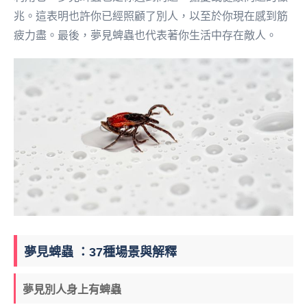
兆。這表明也許你已經照顧了別人，以至於你現在感到筋
疲力盡。最後，夢見蜱蟲也代表著你生活中存在敵人。
夢見蜱蟲 ：37種場景與解釋
夢見別人身上有蜱蟲