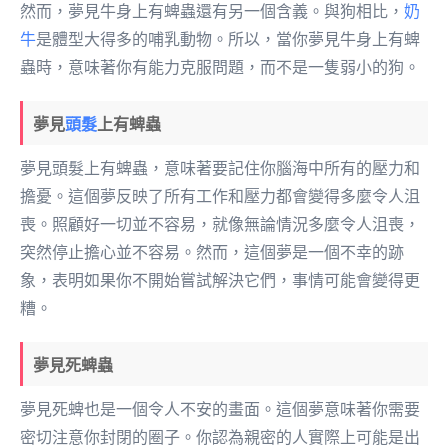
然而，夢見牛身上有蜱蟲還有另一個含義。與狗相比，
奶
牛
是體型大得多的哺乳動物。所以，當你夢見牛身上有蜱
蟲時，意味著你有能力克服問題，而不是一隻弱小的狗。
夢見
頭髮
上有蜱蟲
夢見頭髮上有蜱蟲，意味著要記住你腦海中所有的壓力和
擔憂。這個夢反映了所有工作和壓力都會變得多麼令人沮
喪。照顧好一切並不容易，就像無論情況多麼令人沮喪，
突然停止擔心並不容易。然而，這個夢是一個不幸的跡
象，表明如果你不開始嘗試解決它們，事情可能會變得更
糟。
夢見死蜱蟲
夢見死蜱也是一個令人不安的畫面。這個夢意味著你需要
密切注意你封閉的圈子。你認為親密的人實際上可能是出