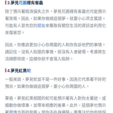
3.夢見
花園
裡有害蟲
除了預示著經濟損失之外，夢見花園裡有害蟲也可能預示
著背叛。因此，如果你做過這個夢，就要小心流言蜚語。
可能有人冒充您的
朋友
來獲取有關您生活的資訊並利用它
來傷害您。
因此，你應該更加小心你周圍的人和你告訴他們的事情。
請記住，沒有人知道的事情，就沒有人會破壞。考慮將生
活細節保密，這樣你就不會落入陷阱。
4.夢見紅黑
蛇
一般來說，夢見蛇並不是一件好事，因為它代表著不好的
預兆。如果你做過這個夢，要小心你周圍的人。
畢竟，夢見紅黑相間的蛇可能預示著有人對你太著迷，或
煽動你做壞事，並帶來相應的後果。此外，這個夢也預示
著
愛情
方面的背叛。當你不在身邊時，更專注於你的伴侶