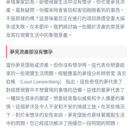
夢境專家認為，即使現實生活中沒有懷孕，你也會夢見流
產。毫無疑問，你醒來時會害怕和害怕剛剛看到的東西。
不是那樣的嗎？這意味著您正在進行的項目將遭受重大損
失或失敗。在本節中，我們將討論一些關於流產的常見夢
及其在現實生活中的象徵意義。
夢見流產卻沒有懷孕
當你夢見墮胎或流產，但你沒有懷孕時，這代表你想要結
束的一些現實生活問題。經驗豐富的夢境分析師勞里·洛文
伯格 （Lauri Loewenberg） 指出，這些奇怪的夢代表了
對經歷現實中不想實現的事情的恐懼。這樣的噩夢代表了
一種與生俱來的願望，想要結束看似威脅和令人擔憂的事
情。這個夢涉及令人不安和不安的情感之旅。在某些情況
下，對於未懷孕的女性來說，夢見墮胎也意味著擺脫生活
中的問題。您已經成功解決了困擾您一段時間的問題。