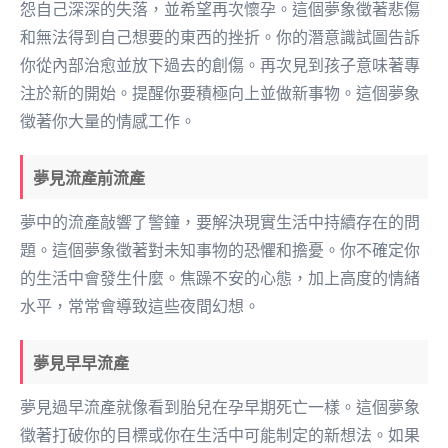
怨自己深深的失落，並希望再次懷孕。這個夢象徵著悲傷
和無法得到自己想要的東西的挫折。你的潛意識試圖告訴
你從內部治愈並放下過去的創傷。再次見到孩子意味著專
注於新的開始。提醒你要積極向上並做新事物。這個夢象
徵著你大量的情感工作。
夢見流產前流產
夢中的流產敲響了警鐘，要解決現實生活中持續存在的問
題。這個夢象徵著對未知事物的恐懼和擔憂。你不確定你
的生活中會發生什麼。焦躁不安的心態，加上高度的情緒
水平，常常會導致這些夜間幻想。
夢見早早流產
夢見過早流產就像看到胎兒在孕早期死亡一樣。這個夢象
徵著打破你的目標或你在生活中可能制定的新想法。如果