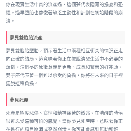
你在現實生活中真的流產過，這個夢代表隱藏的擔憂和恐
懼。過早墮胎也像徵著缺乏主動性和計劃在初始階段的崩
潰。
夢見雙胞胎流產
夢見雙胞胎墮胎，預示著生活中兩種相互衝突的情況正走
向正確的結局。這意味著你正在擺脫清醒生活中不必要的
煩惱。這個夢的象徵意義是更新、成長和繁榮的好兆頭。
雙子座代表著一個難以承受的負擔，你將在未來的日子裡
擺脫這種負擔。
夢見死產
死產是極度悲傷、哀悼和精神痛苦的徵兆。在清醒的時候
很難忍受這種可怕的感覺。當你夢見死產時，意味著你正
在進行的項目崩潰或突然崩潰。你可能會感到無助和絕