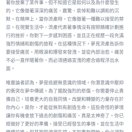
著你放棄了某件事，但不知道它是如何以及為什麼發生
的。它像徵著深深的痛苦、震驚、哀悼和難以調和的沉
默。在精神上，當你流產時，它像徵著一種難以接受的禁
忌。在現實生活中，流產代表著事情沒有按照精確計劃進
行的挫折。你對下一步感到困惑，並且正在經歷一段充滿
強烈情緒和創傷的旅程。在這種情況下，夢見流產告訴你
要接受痛苦，用眼淚和爆發來發洩，並從內部治愈。痛苦
不必一直伴隨著你，而必須通過宣洩的癒合過程浮出水
面。
唯靈論者認為，夢是逃避無意識的領域。你潛意識中壓抑
的衝突在夢中傳遞。為了擺脫強烈的悲傷，你需要停止責
備自己，培養更大的自我同情。改變和轉變的力量存在於
你內心。是你，才能從無到有創造生命。這些奇怪的夢境
讓你有機會放下過去的創傷和痛苦，真是太神奇了。你已
經做好了更好的準備，接受已經發生的事情，並在生活中