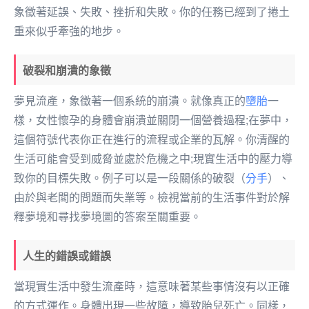
象徵著延誤、失敗、挫折和失敗。你的任務已經到了捲土
重來似乎牽強的地步。
破裂和崩潰的象徵
夢見流產，象徵著一個系統的崩潰。就像真正的
墮胎
一
樣，女性懷孕的身體會崩潰並關閉一個營養過程;在夢中，
這個符號代表你正在進行的流程或企業的瓦解。你清醒的
生活可能會受到威脅並處於危機之中;現實生活中的壓力導
致你的目標失敗。例子可以是一段關係的破裂（
分手
）、
由於與老闆的問題而失業等。檢視當前的生活事件對於解
釋夢境和尋找夢境圖的答案至關重要。
人生的錯誤或錯誤
當現實生活中發生流產時，這意味著某些事情沒有以正確
的方式運作。身體出現一些故障，導致胎兒死亡。同樣，