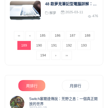
48 款夢見筆記型電腦詳解：夢見丟失筆記型電腦，夢見買筆記型電腦，夢見收到筆記型電腦
2025-03-11
解夢
476
‹‹
‹
185
186
187
188
189
190
191
192
193
194
›
››
周排行
月排行
Switch塞爾達傳說：荒野之息：一個真正開
放的世界
2023-01-15