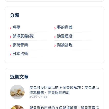
分類
解夢
夢的意義
夢境意義(英)
動漫遊戲
影視音樂
閱讀發現
日本占術
近期文章
夢見收受哈密瓜的 9 個夢境解釋：夢見送瓜
作為禮物、夢見腐爛的瓜
2026-07-22
夢見看哈密瓜的 9 個夢境解釋：夢見買賣瓜