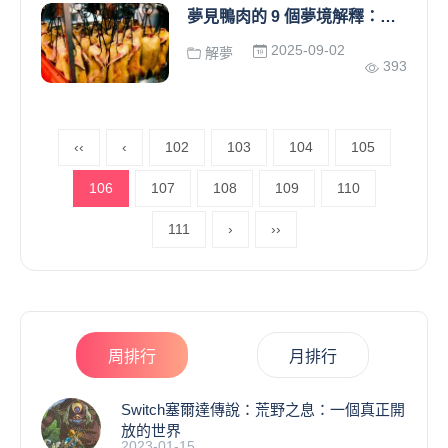
夢見鴨肉的 9 個夢境解釋：夢見得到鴨肉 、夢見給鴨肉
2025-09-02
解夢
393
‹‹
‹
102
103
104
105
106
107
108
109
110
111
›
››
周排行
月排行
Switch塞爾達傳說：荒野之息：一個真正開
放的世界
2023-01-15