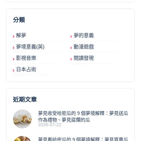
分類
解夢
夢的意義
夢境意義(英)
動漫遊戲
影視音樂
閱讀發現
日本占術
近期文章
夢見收受哈密瓜的 9 個夢境解釋：夢見送瓜
作為禮物、夢見腐爛的瓜
2026-07-22
夢見看哈密瓜的 9 個夢境解釋：夢見買賣瓜